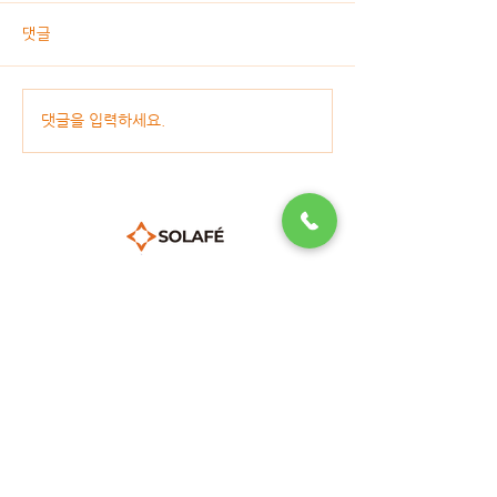
댓글
댓글을 입력하세요.
상호명 : (주)쏠라페
본사 | 경기도 성남시 분당구 성남대로 165, 6층제오666호 (금곡
동, 천사의도시1차오피스텔)
TEL :
1661-8759
| FAX :
0505-369-8259
E-mail :
thankyou@solafe.com
공장/연구소 | 경기도 여주시 산북면 상품리437-41
Solafe © All Rights Reserved.