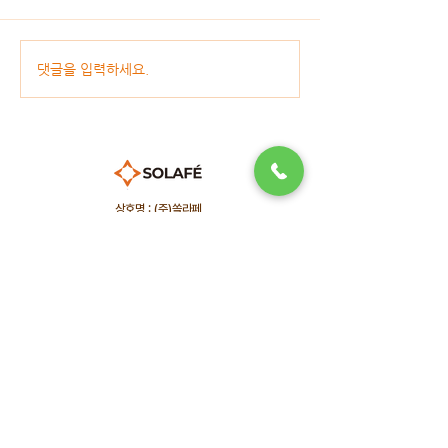
댓글을 입력하세요.
상호명 : (주)쏠라페
본사 | 경기도 성남시 분당구 성남대로 165, 6층제오666호 (금곡
동, 천사의도시1차오피스텔)
TEL :
1661-8759
| FAX :
0505-369-8259
E-mail :
thankyou@solafe.com
공장/연구소 | 경기도 여주시 산북면 상품리437-41
Solafe © All Rights Reserved.