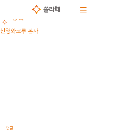
Solafe
신영와코루 본사
댓글