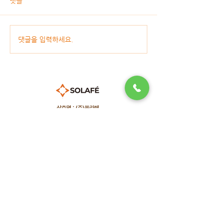
댓글
댓글을 입력하세요.
상호명 : (주)쏠라페
본사 | 경기도 성남시 분당구 성남대로 165, 6층제오666호 (금곡
동, 천사의도시1차오피스텔)
TEL :
1661-8759
| FAX :
0505-369-8259
E-mail :
thankyou@solafe.com
공장/연구소 | 경기도 여주시 산북면 상품리437-41
Solafe © All Rights Reserved.