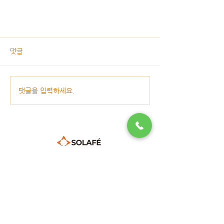
댓글
댓글을 입력하세요.
상호명 : (주)쏠라페
본사 | 경기도 성남시 분당구 성남대로 165, 6층제오666호 (금곡
동, 천사의도시1차오피스텔)
TEL :
1661-8759
| FAX :
0505-369-8259
E-mail :
thankyou@solafe.com
공장/연구소 | 경기도 여주시 산북면 상품리437-41